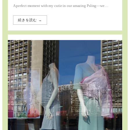
A perfect moment with my cutie in our amazing Psling—we…
続きを読む →
:
The
Sling
That
Says
It
All