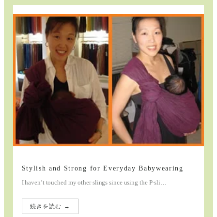
That
Complements
Every
Outfit
Stylish and Strong for Everyday Babywearing
I haven’t touched my other slings since using the P-sli…
続きを読む →
: