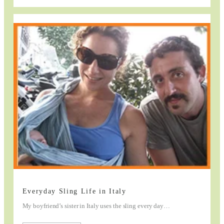
Stylish
and
Strong
for
Everyday
Babywearing
Everyday Sling Life in Italy
My boyfriend’s sister in Italy uses the sling every day…