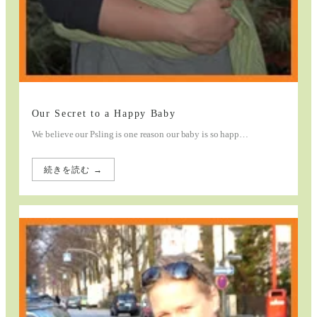
Our Secret to a Happy Baby
We believe our Psling is one reason our baby is so happ…
続きを読む →
:
Our
Secret
to
a
Happy
Baby