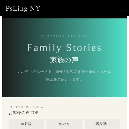
内
PsLing NY
容
を
ス
キ
CUSTOMER REVIEWS
ッ
Family Stories
プ
家族の声
パパや上のお子さま、海外のお客さまから寄せられた体
験談をご紹介します。
CUSTOMER REVIEWS
お客様の声TOP
体験談
使い方
購入理由