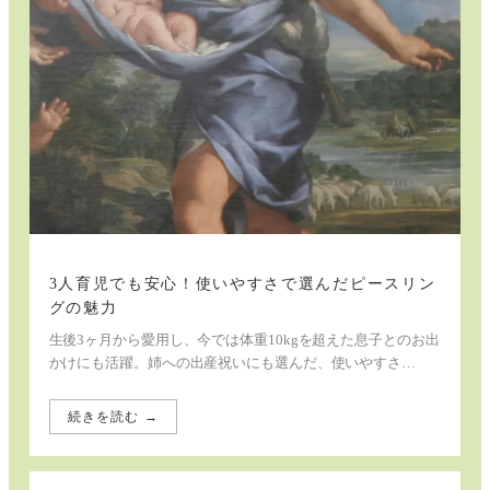
3人育児でも安心！使いやすさで選んだピースリン
グの魅力
生後3ヶ月から愛用し、今では体重10kgを超えた息子とのお出
かけにも活躍。姉への出産祝いにも選んだ、使いやすさ…
続きを読む →
:
3
人
育