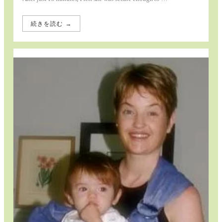
続きを読む →
:
Rediscovering
Babywearing
Comfort
with
Psling