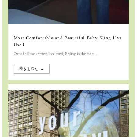
Most Comfortable and Beautiful Baby Sling I’ve
Used
Out of all the carriers I’ve tried, P-sling is the most…
続きを読む →
:
Most
Comfortable
and
Beautiful
Baby
Sling
I’ve
Used