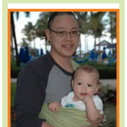
Our
Psling
Joy
as
a
Family