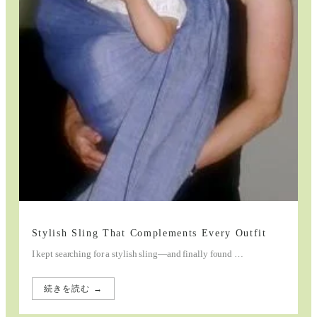
Stylish Sling That Complements Every Outfit
I kept searching for a stylish sling—and finally found …
続きを読む →
:
Stylish
Sling