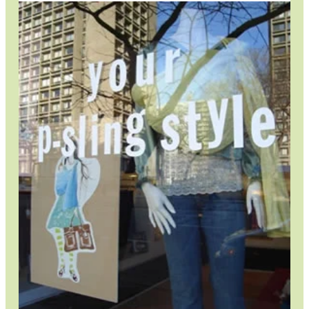
児
で
も
安
心！
使
い
や
す
さ
で
選
ん
だ
ピ
ー
ス
リ
ン
グ
の
魅
力