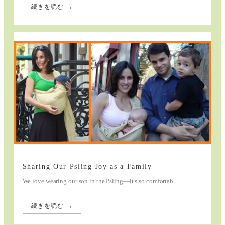
続きを読む →
:
Everyday
Sling
Life
in
Italy
Sharing Our Psling Joy as a Family
We love wearing our son in the Psling—it’s so comfortab…
続きを読む →
:
Sharing