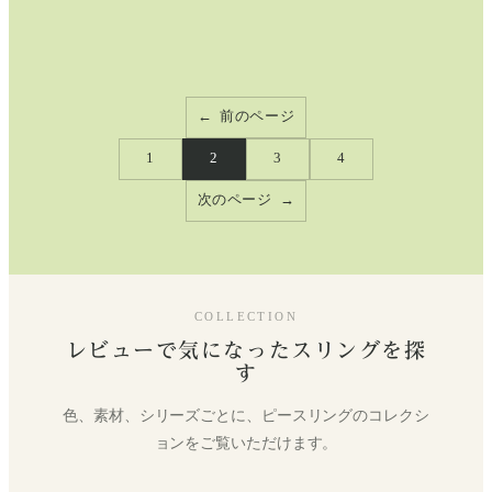
in
the
City
with
Psling
←
前のページ
1
2
3
4
次のページ
→
COLLECTION
レビューで気になったスリングを探
す
色、素材、シリーズごとに、ピースリングのコレクシ
ョンをご覧いただけます。