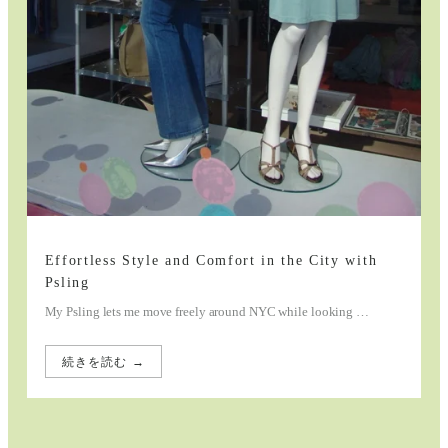
Effortless Style and Comfort in the City with
Psling
My Psling lets me move freely around NYC while looking …
続きを読む →
:
Effortless
Style
and
Comfort