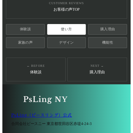
CUSTOMER REVIEWS
お客様の声TOP
体験談
使い方
購入理由
家族の声
デザイン
機能性
← BEFORE
NEXT →
体験談
購入理由
PsLing（ピースリング）公式
合同会社ピースニー 東京都世田谷区赤堤4-24-3