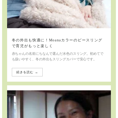
え
た
私
た
ち
の
育
児
ス
タ
冬の外出も快適に！Moanaカラーのピースリング
イ
で育児がもっと楽しく
ル
赤ちゃんの名前にちなんで選んだ水色のスリング。初めてで
も扱いやすく、冬の外出もスリングカバーで安心です。
続きを読む →
:
冬
の
外
出
も
快
適
に！
Moana
カ