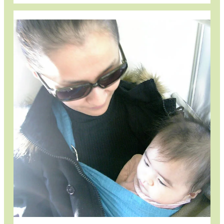
人
の
子
育
て
を
支
え
る、
ピ
ー
ス
リ
ン
グ
の
や
さ
し
さ
と
彩
り