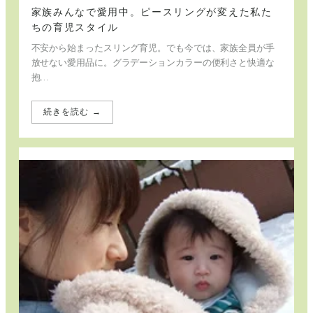
け
家族みんなで愛用中。ピースリングが変えた私た
ちの育児スタイル
不安から始まったスリング育児。でも今では、家族全員が手
放せない愛用品に。グラデーションカラーの便利さと快適な
抱…
続きを読む →
:
家
族
み
ん
な
で
愛
用
中。
ピ
ー
ス
リ
ン
グ
が
変