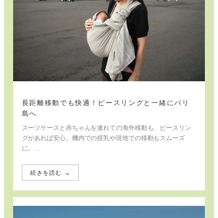
長距離移動でも快適！ピースリングと一緒にバリ
島へ
スーツケースと赤ちゃんを連れての海外移動も、ピースリン
グがあれば安心。機内での授乳や現地での移動もスムーズ
に。…
続きを読む →
:
長
距
離
移
動