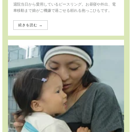
退院当日から愛用しているピースリング。お昼寝や外出、電
車移動まで娘がご機嫌で過ごせる頼れる抱っこひもです。
続きを読む →
:
新
生
児
期
か
ら
大
活
躍！
毎
日
の
育
児
を
支
え
る
ピ
ー
ス
リ