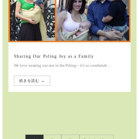
Sharing Our Psling Joy as a Family
We love wearing our son in the Psling—it’s so comfortab…
続きを読む →
:
Sharing
Our
Psling
Joy
as
a
Family