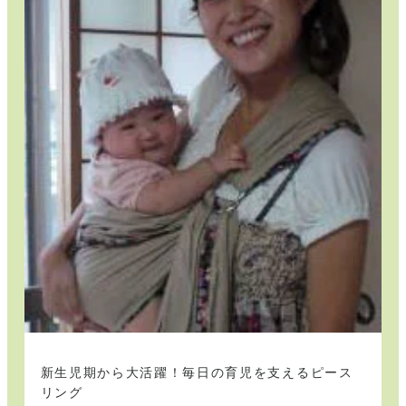
ラ
ー
の
ピ
ー
ス
リ
ン
グ
で
育
児
が
も
っ
と
楽
し
く
新生児期から大活躍！毎日の育児を支えるピース
リング