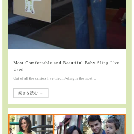
Most Comfortable and Beautiful Baby Sling I’ve
Used
Out of all the carriers I’ve tried, P-sling is the most…
続きを読む →
:
Most
Comfortable
and
Beautiful
Baby
Sling
I’ve
Used