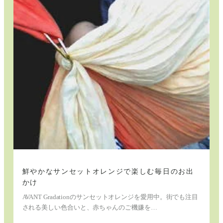
ず
り
に
も
大
活
躍！
鮮やかなサンセットオレンジで楽しむ毎日のお出
かけ
AVANT Gradationのサンセットオレンジを愛用中。街でも注目
される美しい色合いと、赤ちゃんのご機嫌を…