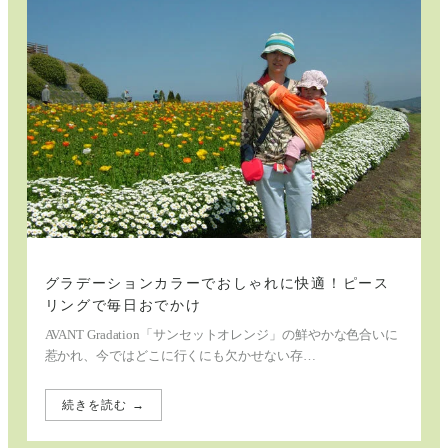
で
も
快
適！
ピ
ー
ス
リ
ン
グ
と
一
緒
に
バ
リ
島
へ
グラデーションカラーでおしゃれに快適！ピース
リングで毎日おでかけ
AVANT Gradation「サンセットオレンジ」の鮮やかな色合いに
惹かれ、今ではどこに行くにも欠かせない存…
続きを読む →
:
グ
ラ