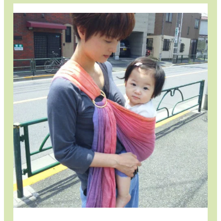
デ
ー
シ
ョ
ン
カ
ラ
ー
で
お
し
ゃ
れ
に
快
適！
ピ
ー
ス
リ
ン
グ
で
毎
日
お
で
か