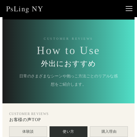
内
PsLing NY
容
を
ス
キ
CUSTOMER REVIEWS
ッ
How to Use
プ
外出におすすめ
日常のさまざまなシーンや抱っこ方法ごとのリアルな感
想をご紹介します。
CUSTOMER REVIEWS
お客様の声TOP
体験談
使い方
購入理由