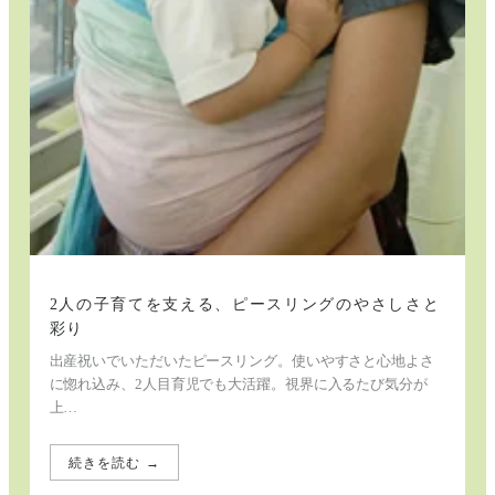
ン
グ
2人の子育てを支える、ピースリングのやさしさと
彩り
出産祝いでいただいたピースリング。使いやすさと心地よさ
に惚れ込み、2人目育児でも大活躍。視界に入るたび気分が
上…
続きを読む →
:
2