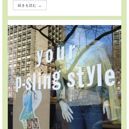
続きを読む →
:
鮮
や
か
な
サ
ン
セ
ッ
ト
オ
レ
ン
ジ
で
楽
し
む
毎
日
の
お
出
か
け