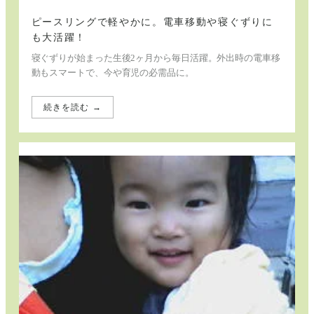
ピースリングで軽やかに。電車移動や寝ぐずりに
も大活躍！
寝ぐずりが始まった生後2ヶ月から毎日活躍。外出時の電車移
動もスマートで、今や育児の必需品に。
続きを読む →
:
ピ
ー
ス
リ
ン
グ
で
軽
や
か
に。
電
車
移
動
や
寝
ぐ