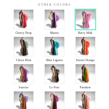
OTHER COLORS
Cherry Drop
Marais
Berry Milk
Choco Mint
Blue Lagoon
Sunset Orange
Sunrise
Le Noir
Parakeet