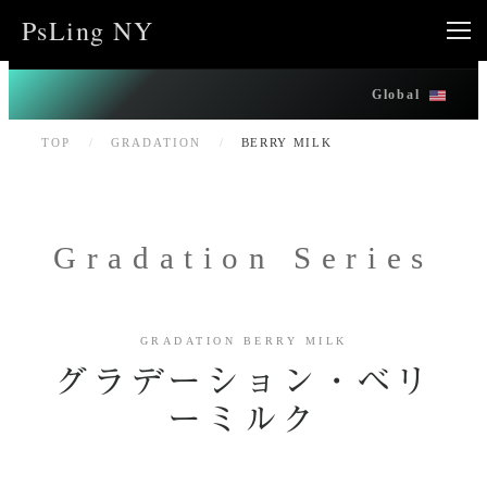
内
PsLing NY
容
を
Global
ス
キ
TOP
/
GRADATION
/
BERRY MILK
ッ
プ
Gradation Series
GRADATION BERRY MILK
グラデーション・ベリ
ーミルク