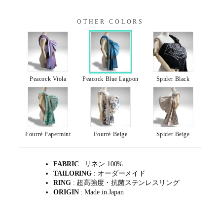
OTHER COLORS
Peacock Viola
Peacock Blue Lagoon
Spider Black
Fourré Papermint
Fourré Beige
Spider Beige
FABRIC
: リネン 100%
TAILORING
: オーダーメイド
RING
: 超高強度・抗菌ステンレスリング
ORIGIN
: Made in Japan