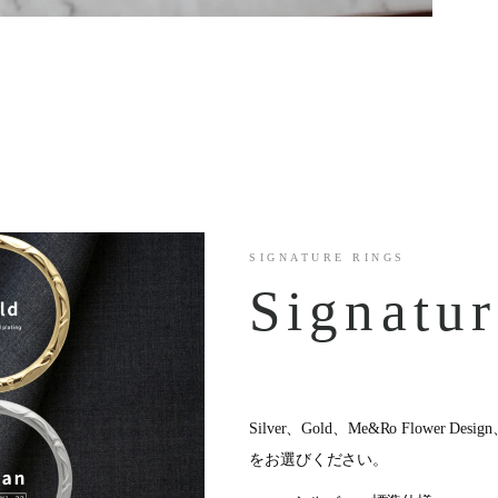
SIGNATURE RINGS
Signatu
Silver、Gold、Me&Ro Flow
をお選びください。