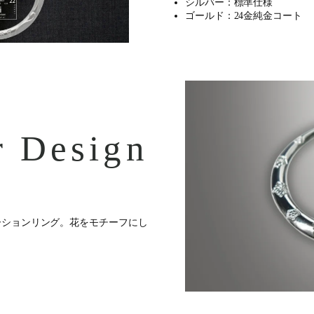
シルバー：標準仕様
ゴールド：24金純金コート
 Design
ーションリング。花をモチーフにし