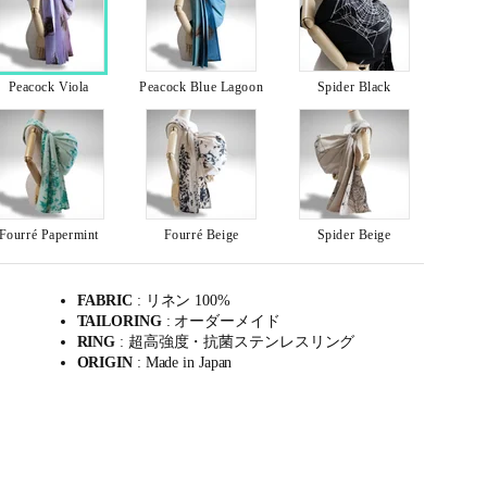
Peacock Viola
Peacock Blue Lagoon
Spider Black
Fourré Papermint
Fourré Beige
Spider Beige
FABRIC
: リネン 100%
TAILORING
: オーダーメイド
RING
: 超高強度・抗菌ステンレスリング
ORIGIN
: Made in Japan